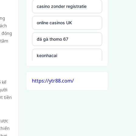
licens
casino zonder registratie
ùng
online casina hrvatska
online casinos UK
cách
a đóng
utländska casino utan svensk
đá gà thomo 67
 tâm
licens
keonhacai
utländska casino utan svensk
licens
non GamStop casinos UK
https://ytr88.com/
ố kế
nya casino utan svensk licens
best casinos not on GamStop
gười
t tiền
bästa nätcasino
casinos not on GamStop
best online casinos
cược
casinos not on gamstop
chiến
best online casinos
chơi