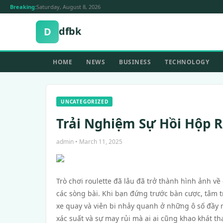
Breaking:
Saturday, August 8, 2026
dfbk
D
HOME
NEWS
BUSINESS
TECHNOLOGY
UNCATEGORIZED
Trải Nghiệm Sự Hồi Hộp R
admin • March 11, 2025
Trò chơi roulette đã lâu đã trở thành hình ảnh v
các sòng bài. Khi bạn đứng trước bàn cược, tâm 
xe quay và viên bi nhảy quanh ở những ô số đầy m
xác suất và sự may rủi mà ai ai cũng khao khát th