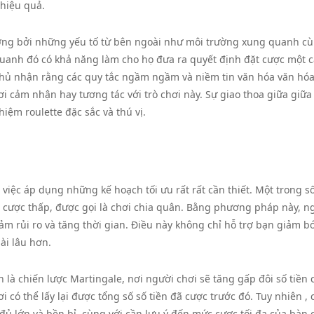
 hiệu quả.
ưởng bởi những yếu tố từ bên ngoài như môi trường xung quanh c
uanh đó có khả năng làm cho họ đưa ra quyết định đặt cược một 
phủ nhận rằng các quy tắc ngầm ngầm và niềm tin văn hóa văn hó
 cảm nhận hay tương tác với trò chơi này. Sự giao thoa giữa giữa
hiệm roulette đặc sắc và thú vị.
việc áp dụng những kế hoạch tối ưu rất rất cần thiết. Một trong s
 cược thấp, được gọi là chơi chia quân. Bằng phương pháp này, n
ảm rủi ro và tăng thời gian. Điều này không chỉ hỗ trợ bạn giảm bớ
ài lâu hơn.
 là chiến lược Martingale, nơi người chơi sẽ tăng gấp đôi số tiền 
i có thể lấy lại được tổng số số tiền đã cược trước đó. Tuy nhiên , 
đủ lớn và bền bỉ, cùng với cần lưu ý đến mức cược tối đa của bàn 