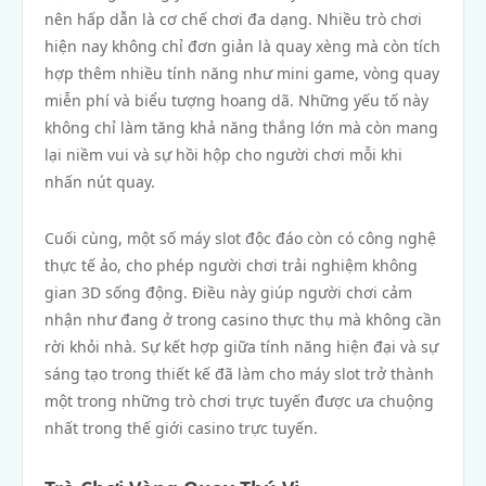
nên hấp dẫn là cơ chế chơi đa dạng. Nhiều trò chơi
hiện nay không chỉ đơn giản là quay xèng mà còn tích
hợp thêm nhiều tính năng như mini game, vòng quay
miễn phí và biểu tượng hoang dã. Những yếu tố này
không chỉ làm tăng khả năng thắng lớn mà còn mang
lại niềm vui và sự hồi hộp cho người chơi mỗi khi
nhấn nút quay.
Cuối cùng, một số máy slot độc đáo còn có công nghệ
thực tế ảo, cho phép người chơi trải nghiệm không
gian 3D sống động. Điều này giúp người chơi cảm
nhận như đang ở trong casino thực thụ mà không cần
rời khỏi nhà. Sự kết hợp giữa tính năng hiện đại và sự
sáng tạo trong thiết kế đã làm cho máy slot trở thành
một trong những trò chơi trực tuyến được ưa chuộng
nhất trong thế giới casino trực tuyến.