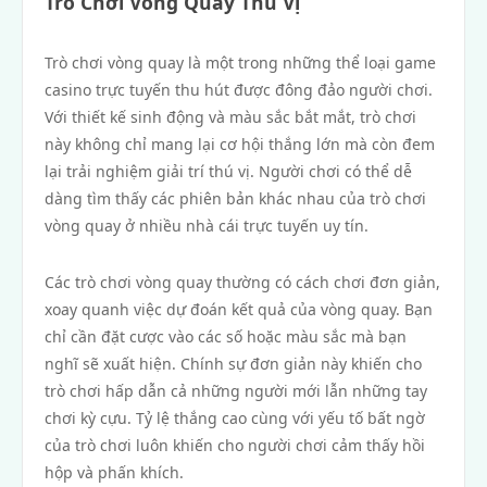
Trò Chơi Vòng Quay Thú Vị
Trò chơi vòng quay là một trong những thể loại game
casino trực tuyến thu hút được đông đảo người chơi.
Với thiết kế sinh động và màu sắc bắt mắt, trò chơi
này không chỉ mang lại cơ hội thắng lớn mà còn đem
lại trải nghiệm giải trí thú vị. Người chơi có thể dễ
dàng tìm thấy các phiên bản khác nhau của trò chơi
vòng quay ở nhiều nhà cái trực tuyến uy tín.
Các trò chơi vòng quay thường có cách chơi đơn giản,
xoay quanh việc dự đoán kết quả của vòng quay. Bạn
chỉ cần đặt cược vào các số hoặc màu sắc mà bạn
nghĩ sẽ xuất hiện. Chính sự đơn giản này khiến cho
trò chơi hấp dẫn cả những người mới lẫn những tay
chơi kỳ cựu. Tỷ lệ thắng cao cùng với yếu tố bất ngờ
của trò chơi luôn khiến cho người chơi cảm thấy hồi
hộp và phấn khích.