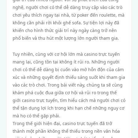
nghệ, người chơi có thể dễ dàng truy cập vào các trò
chơi yêu thích ngay tại nhà, từ poker đến roulette, mà
không cần phải rời khỏi ghế sofa. Sự tiện lợi này đã
khiến cho hình thức giải trí này ngày càng trở nên
phổ biến và thu hút một lượng lớn người tham gia.
Tuy nhiên, cùng với cơ hội lớn mà casino trực tuyến
mang lại, cũng tồn tại không ít rủi ro. Những người
chơi có thể dễ dàng bị cuốn vào mớ hỗn độn của cảm
xúc và những quyết định thiếu sáng suốt khi tham gia
vào các trò chơi. Trong bài viết này, chúng ta sẽ cùng
khám phá cuộc đua giữa cơ hội và rủi ro trong thế
giới casino trực tuyến, tìm hiểu cách mà người chơi có
thể tận dụng lợi ích trong khi hạn chế những nguy cơ
mà họ có thể gặp phải.
Trong thế giới hiện đại, casino trực tuyến đã trở
thành một phần không thể thiếu trong nền văn hóa