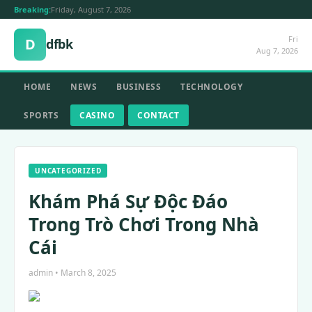
Breaking:
Friday, August 7, 2026
Fri
D
dfbk
Aug 7, 2026
HOME
NEWS
BUSINESS
TECHNOLOGY
SPORTS
CASINO
CONTACT
UNCATEGORIZED
Khám Phá Sự Độc Đáo
Trong Trò Chơi Trong Nhà
Cái
admin • March 8, 2025