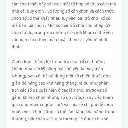
cần chọn một dãy số hoặc một tổ hợp số theo cách mà
nhà cái quy định . Số lượng số cần chọn và cách thức
chọn số có thể khác nhau tùy vào loại trò chơi xổ số
mà bạn lựa chọn . Một số loại trò chơi cho phép lựa
chọn tự do, trong khi những trò chơi khác có thể yêu
cầu bạn chọn theo mẫu hoặc theo các yếu tố nhất
định .
Chiến lược thắng lợi trong trò chơi xổ số thường
không dựa vào kỹ năng mà chủ yếu là may mắn .
Nhưng, bạn có thể sử dụng một số chiến thuật đơn
giản để nâng cao khả năng thắng, ví dụ như phân
tích các số đã xuất hiện ở các lần chơi trước và cố
gắng không chọn những số đó . Ngoài ra , việc tham
gia cùng nhóm người chơi và chia sẻ chi phí để mua
nhiều vé số hơn cũng có thể làm tăng khả năng trúng
thưởng, bất chấp việc giải thưởng sẽ được chia sẻ .