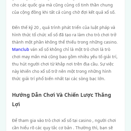
cho các quốc gia mà cũng củng cố tinh thần chung
của cộng đồng khi tất cả cùng chờ đợi kết quả xổ số.
Đến thế kỷ 20 , quá trình phát triển của luật pháp và
hình thức tổ chức xổ số đã tạo ra làm cho trò chơi trở
thành một phần không thể thiếu trong những casino.
Manclub
ván xổ số không chỉ là một trò chơi là trò
chơi may mắn mà cũng bao gồm nhiều yếu tố giải trí,
thu hút người chơi từ khắp nơi trên địa cầu. Sự việc
này khiến cho xổ số trở nên một trong những hình
thức giải trí phổ biến nhất tại các sòng bạc lớn.
Hướng Dẫn Chơi Và Chiến Lược Thắng
Lợi
Để tham gia vào trò chơi xổ số tại casino , người chơi
cần hiểu rõ các quy tắc cơ bản . Thường thì, bạn sẽ