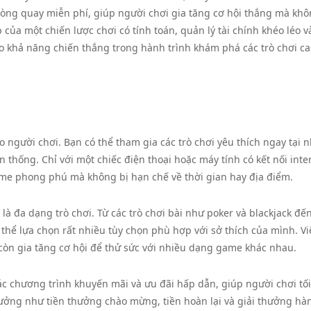
òng quay miễn phí, giúp người chơi gia tăng cơ hội thắng mà kh
của một chiến lược chơi có tính toán, quản lý tài chính khéo léo v
ao khả năng chiến thắng trong hành trình khám phá các trò chơi ca
ho người chơi. Bạn có thể tham gia các trò chơi yêu thích ngay tại 
thống. Chỉ với một chiếc điện thoại hoặc máy tính có kết nối inte
me phong phú mà không bị hạn chế về thời gian hay địa điểm.
 là đa dạng trò chơi. Từ các trò chơi bài như poker và blackjack đế
 thể lựa chọn rất nhiều tùy chọn phù hợp với sở thích của mình. Vi
 còn gia tăng cơ hội để thử sức với nhiều dạng game khác nhau.
ác chương trình khuyến mãi và ưu đãi hấp dẫn, giúp người chơi tố
ưởng như tiền thưởng chào mừng, tiền hoàn lại và giải thưởng hà