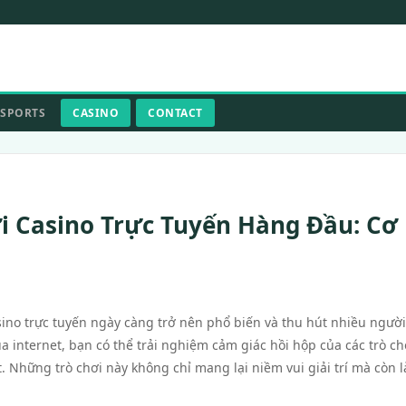
SPORTS
CASINO
CONTACT
 Casino Trực Tuyến Hàng Đầu: Cơ
asino trực tuyến ngày càng trở nên phổ biến và thu hút nhiều người
a internet, bạn có thể trải nghiệm cảm giác hồi hộp của các trò ch
t. Những trò chơi này không chỉ mang lại niềm vui giải trí mà còn l