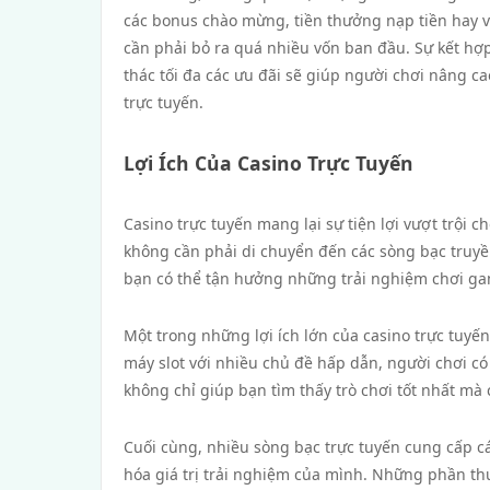
các bonus chào mừng, tiền thưởng nạp tiền hay v
cần phải bỏ ra quá nhiều vốn ban đầu. Sự kết hợp 
thác tối đa các ưu đãi sẽ giúp người chơi nâng c
trực tuyến.
Lợi Ích Của Casino Trực Tuyến
Casino trực tuyến mang lại sự tiện lợi vượt trội c
không cần phải di chuyển đến các sòng bạc truyền 
bạn có thể tận hưởng những trải nghiệm chơi ga
Một trong những lợi ích lớn của casino trực tuyến
máy slot với nhiều chủ đề hấp dẫn, người chơi có
không chỉ giúp bạn tìm thấy trò chơi tốt nhất mà
Cuối cùng, nhiều sòng bạc trực tuyến cung cấp c
hóa giá trị trải nghiệm của mình. Những phần th