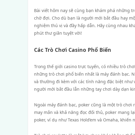
Bài viết hôm nay sẽ cùng bạn khám phá những trò
chờ đợi. Cho dù bạn là người mới bắt đầu hay một
nghiệm thú vị và đầy hấp dẫn. Hãy cùng nhau khá
phút thư giãn tuyệt vời!
Các Trò Chơi Casino Phổ Biến
Trong thế giới casino trực tuyến, có nhiều trò ch
những trò chơi phổ biến nhất là máy đánh bạc. Nh
và thường đi kèm với các tính năng đặc biệt như
người mới bắt đầu lẫn những tay chơi dày dạn k
Ngoài máy đánh bạc, poker cũng là một trò chơi rất
may mắn và khả năng đọc đối thủ, poker mang lại
poker, ví dụ như Texas Hold’em và Omaha, khiến 