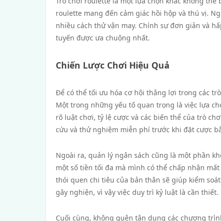
Trò chơi roulette là một lựa chọn khác không thể
roulette mang đến cảm giác hồi hộp và thú vị. Ng
nhiều cách thử vận may. Chính sự đơn giản và hấp
tuyến được ưa chuộng nhất.
Chiến Lược Chơi Hiệu Quả
Để có thể tối ưu hóa cơ hội thắng lợi trong các tr
Một trong những yếu tố quan trọng là việc lựa ch
rõ luật chơi, tỷ lệ cược và các biến thể của trò c
cứu và thử nghiệm miễn phí trước khi đặt cược bằ
Ngoài ra, quản lý ngân sách cũng là một phần kh
một số tiền tối đa mà mình có thể chấp nhận mất 
thói quen chi tiêu của bản thân sẽ giúp kiểm soát 
gây nghiện, vì vậy việc duy trì kỷ luật là cần thiết.
Cuối cùng, không quên tận dụng các chương trình