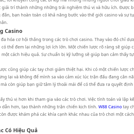
iải trí thành những những trải nghiệm thú vị và hữu ích. Được b
 đắn, bạn hoàn toàn có khả năng bước vào thế giới casino và sự tự
hân.
g Casino
i đa hóa cơ hội thắng trong các trò chơi casino. Thay vào đó chỉ dự
có thể đem lại những lợi ích lớn. Một chiến lược rõ ràng sẽ giúp 
h một cách hiệu quả. Sự chuẩn bị kỹ lưỡng sẽ giúp bạn cảm thấy tự
ợc cũng giúp các tay chơi giảm thiệt hại. Khi có một chiến lược c
ừng lại và không để mình sa vào cảm xúc lúc trận đấu đang cân nã
 mà còn giúp bạn giữ tâm lý thoải mái để có thể đưa ra quyết định 
y thú vị hơn khi tham gia vào các trò chơi. Việc tính toán và lập k
p dẫn hơn, tạo thành những trận chiến kịch tính.
W88 Casino
tay c
còn được khám phá các khía cạnh khác nhau của trò chơi một cách
c Có Hiệu Quả