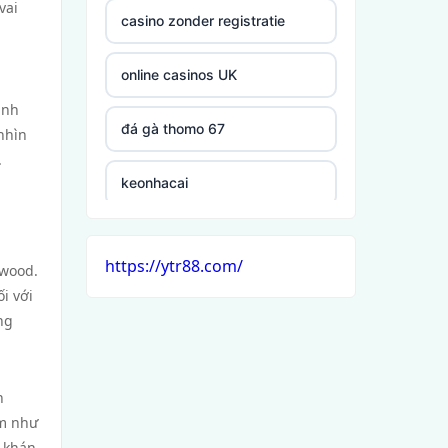
vai
licens
casino zonder registratie
online casina hrvatska
online casinos UK
ình
utländska casino utan svensk
đá gà thomo 67
nhìn
licens
.
keonhacai
utländska casino utan svensk
licens
non GamStop casinos UK
https://ytr88.com/
ywood.
nya casino utan svensk licens
best casinos not on GamStop
i với
ng
bästa nätcasino
casinos not on GamStop
best online casinos
n
casinos not on gamstop
im như
best online casinos
p khán