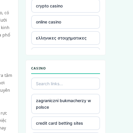
crypto casino
o, có
dưới
online casino
 kinh
a phổ
ελληνικες στοιχηματικες
στοιχηματικες
CASINO
ξενες στοιχηματικες
ra tâm
εταιριες
hơi
xuyên
ξενες στοιχηματικες
εταιριες
zagraniczni bukmacherzy w
polsce
 rực
στοιχηματικες ελλαδα
việc
credit card betting sites
may
utländska casino utan svensk