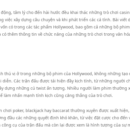
 động, tâm lý cho đến hài hước đều khai thác những trò chơi casin
g việc xây dựng câu chuyện và khi phát triển các cá tính. Bài viết 
 vốn có trong các tác phẩm Hollywood, bao gồm cả những bộ phim
 có thêm thông tin về chức năng của những trò chơi trong văn hó
cạnh thú vị ở trong những bộ phim của Hollywood, không những tạo 
 diễn. Các trận đấu được tái hiện đầy kịch tính, từ những người c
ây dựng những cú twist ấn tượng. Nhiều người làm phim thường 
ể làm nhấn mạnh tính kịch cũng căng thẳng của trò chơi.
 chơi poker, blackjack hay baccarat thường xuyên được xuất hiện,
ơng đầu các những quyết định khó khăn, từ việc đặt cược cho đến 
là công cụ của trận đấu mà còn lại được xem là hình tượng của sự 