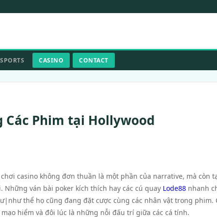
SPORTS
CASINO
CONTACT
g Các Phim tại Hollywood
 chơi casino không đơn thuần là một phần của narrative, mà còn t
i. Những ván bài poker kích thích hay các cú quay
Lode88
nhanh c
hư|như thể họ cũng đang đặt cược cùng các nhân vật trong phim. 
mạo hiểm và đôi lúc là những nỗi đấu trí giữa các cá tính.