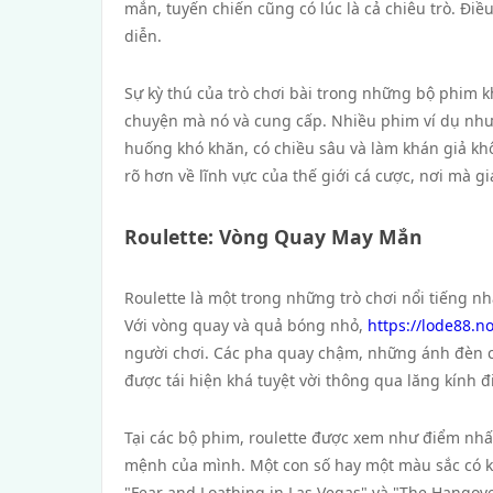
mắn, tuyến chiến cũng có lúc là cả chiêu trò. Đi
diễn.
Sự kỳ thú của trò chơi bài trong những bộ phim 
chuyện mà nó và cung cấp. Nhiều phim ví dụ như “
huống khó khăn, có chiều sâu và làm khán giả kh
rõ hơn về lĩnh vực của thế giới cá cược, nơi mà gi
Roulette: Vòng Quay May Mắn
Roulette là một trong những trò chơi nổi tiếng n
Với vòng quay và quả bóng nhỏ,
https://lode88.n
người chơi. Các pha quay chậm, những ánh đèn 
được tái hiện khá tuyệt vời thông qua lăng kính đ
Tại các bộ phim, roulette được xem như điểm nhấ
mệnh của mình. Một con số hay một màu sắc có k
"Fear and Loathing in Las Vegas" và "The Hangove