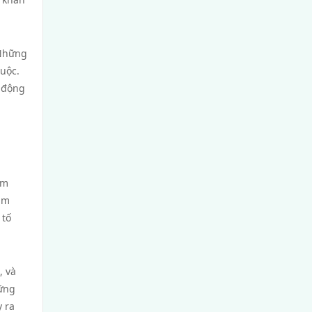
casino
online casinos
non gamstop casinos
 Những
online casinos
huộc.
£5 deposit casino
g động
online casino
casino non UK
norske casinoer
top Irish casino
zahraniční sázkové kanceláře
âm
789win 9
s licencí v čr
tìm
 tố
Crypto
zahraniční sázkové kanceláře
s licencí v čr
utländska casino
, và
online casino cz
hững
casino utan svensk licens
 ra