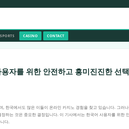
SPORTS
CASINO
CONTACT
사용자를 위한 안전하고 흥미진진한 선
, 한국에서도 많은 이들이 온라인 카지노 경험을 찾고 있습니다. 그러나
결정하는 것은 중요한 결정입니다. 이 기사에서는 한국어 사용자를 위한 
니다.