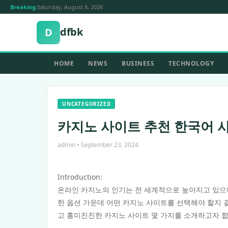
Breaking:
Saturday, August 8, 2026
dfbk
D
HOME
NEWS
BUSINESS
TECHNOLOGY
UNCATEGORIZED
카지노 사이트 추천 한국어 
admin • September 23, 2024
Introduction:
온라인 카지노의 인기는 전 세계적으로 높아지고 있으며
한 옵션 가운데 어떤 카지노 사이트를 선택해야 할지 
고 흥미진진한 카지노 사이트 몇 가지를 소개하고자 합